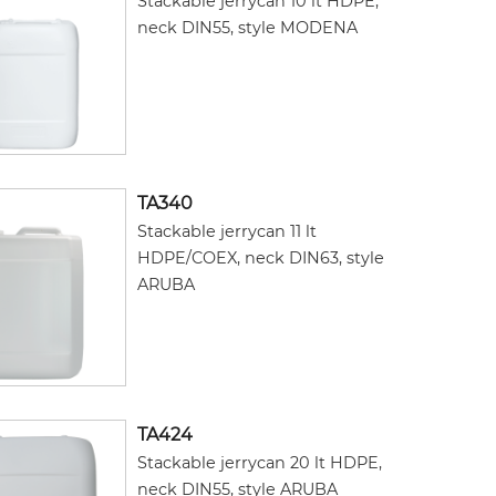
Stackable jerrycan 10 lt HDPE,
neck DIN55, style MODENA
TA340
Stackable jerrycan 11 lt
HDPE/COEX, neck DIN63, style
ARUBA
TA424
Stackable jerrycan 20 lt HDPE,
neck DIN55, style ARUBA