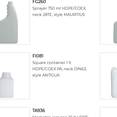
FG260
Sprayer 750 ml HDPE/COEX,
neck 28TE, style MAURITIUS
FI081
Square container 1 lt
HDPE/COEX PA, neck DIN63,
style ANTIGUA
TA936