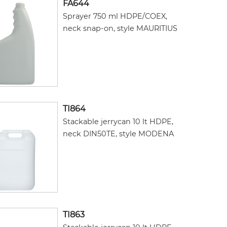
FA644
Sprayer 750 ml HDPE/COEX,
neck snap-on, style MAURITIUS
TI864
Stackable jerrycan 10 lt HDPE,
neck DIN50TE, style MODENA
TI863