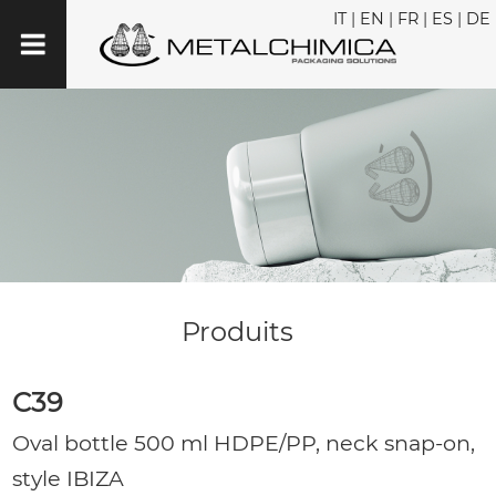
IT
|
EN
|
FR
|
ES
|
DE
Produits
C39
Oval bottle 500 ml HDPE/PP, neck snap-on,
style IBIZA