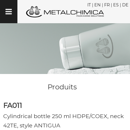
IT
|
EN
|
FR
|
ES
|
DE
Produits
FA011
Cylindrical bottle 250 ml HDPE/COEX, neck
42TE, style ANTIGUA