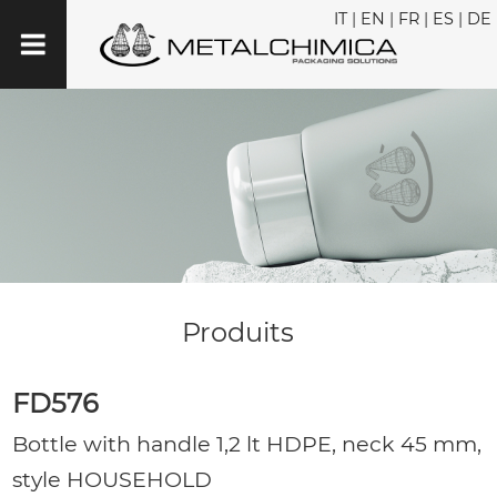
IT
|
EN
|
FR
|
ES
|
DE
Produits
FD576
Bottle with handle 1,2 lt HDPE, neck 45 mm,
style HOUSEHOLD