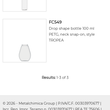
FC549
Drop shape bottle 100 ml
PETG, neck snap-on, style
TROPEA
Results:
1-3 of 3
© 2026 - Metalchimica Group | P.IVA/C.F. 00303970677 |
Iscr. Reg. Impr. Teramo n. 00303970677 | REA TE 75606 |