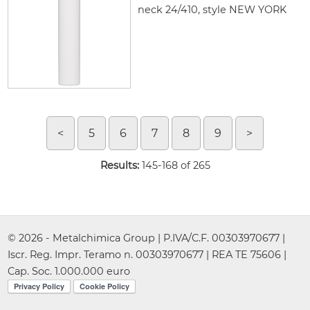
neck 24/410, style NEW YORK
<
5
6
7
8
9
>
Results:
145-168 of 265
© 2026 - Metalchimica Group | P.IVA/C.F. 00303970677 |
Iscr. Reg. Impr. Teramo n. 00303970677 | REA TE 75606 |
Cap. Soc. 1.000.000 euro